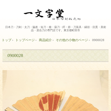
日本刀・刀剣・太刀・脇差・短刀・槍・薙刀・鍔・拵・刀装具・縁頭・目貫・美術
品・居合刀の専門店です。東京都町田市
トップ
›
トップページ
›
商品紹介
›
その他の小物のページ
›
0900028
0900028