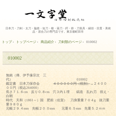
日本刀・刀剣・太刀・脇差・短刀・槍・薙刀・鍔・拵・刀装具・縁頭・目貫・美術
品・居合刀の専門店です。東京都町田市
トップ
›
トップページ
›
商品紹介
›
刀剣類のページ
›
010002
010002
無銘（傳、伊予掾宗次 三
代） 010002
鑑定書 日本刀保存会
４０００００円（税別）
→２４００
００円（税込264000）
長さ７１.６cm 反り０.８cm 穴３内１埋 鎬造 乱れ刃 拵え・
白鞘
時代 天和（1861～）国 肥前（佐賀） 刀身重量７０４g 抜刀重
量９８０ｇ
元幅２９.４mm 先幅２０.０mm 元重６.５mm 先重５.２ｍｍ