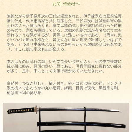
お問い合わせへ
無銘ながら伊予掾宗次の三代と鑑定された。伊予掾宗次は肥前佐賀
藩に仕え、代々忠吉家と共に活躍した。三代宗次には試割鉄冑の添
え銘の入った物もありる。寛文以降の試し胴や兜割の流行った時期
のもので、宗次も挑戦している。虎徹の兜割の話が有名なので兜も
斬れるような気がするが、実際には難しいものである。（簡単に兜
がパカパカ斬れる様なら、皆あんなに重い鎧兜で出陣しないはずで
ある。）つまり本来斬れないものを斬ったから虎徹の話は有名であ
り、そこに挑む宗次も志が窺える。
本刀は互の目乱れの激しい刃文で長い金筋が入り、刃の中で複雑に
錵が肌に絡み、見所の多い一品である。写真等画像に撮れない部分
が多く、是非、手にとって肉眼で確かめていただきたい。
白鞘付（つなぎ無し）、拵え付き。拵えは鍔は時代の鍔、ドングリ
系の樹木であろうかの丸い透鍔。縁頭、目貫は現代。黒呂塗り鞘、
柄は黒正絹の捻り巻。